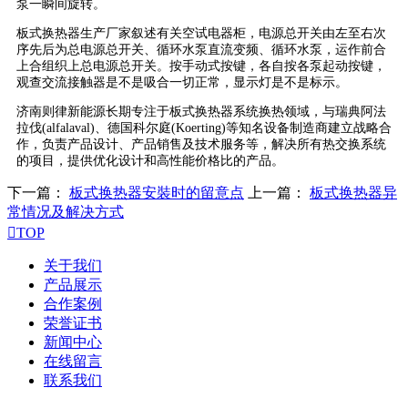
泵一瞬间旋转。
板式换热器生产厂家叙述有关空试电器柜，电源总开关由左至右次
序先后为总电源总开关、循环水泵直流变频、循环水泵，运作前合
上合组织上总电源总开关。按手动式按键，各自按各泵起动按键，
观查交流接触器是不是吸合一切正常，显示灯是不是标示。
济南则律新能源长期专注于板式换热器系统换热领域，与瑞典阿法
拉伐(alfalaval)、德国科尔庭(Koerting)等知名设备制造商建立战略合
作，负责产品设计、产品销售及技术服务等，解决所有热交换系统
的项目，提供优化设计和高性能价格比的产品。
下一篇：
板式换热器安裝时的留意点
上一篇：
板式换热器异
常情况及解决方式

TOP
关于我们
产品展示
合作案例
荣誉证书
新闻中心
在线留言
联系我们