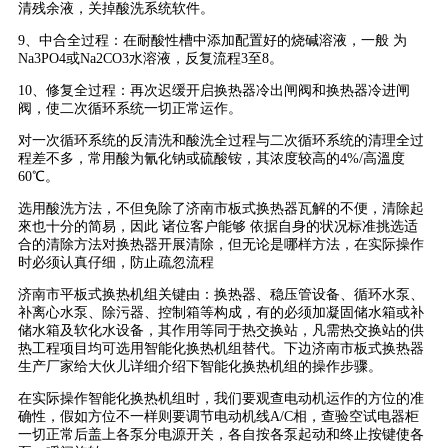
清残余液，关掉酸洗系统软件。
9、中合全过程：在耐酸性槽中添加配置好的烧碱溶液，一般 为
Na3PO4或Na2CO3水溶液，反复流程3至8。
10、修复全过程：再次迟缓开启换热器冷出闸阀和换热器冷进闸
阀，使二次循环系统一切正常运作。
对一次循环系统的反清洗和酸洗全过程与二次循环系统的清理全过
程差不多，常用酸为氰化钠或硫酸铵，其浓度较高的4%/高溫度
60℃。
选用酸洗方法，不但免除了济南市板式换热器瓦解的不便，清除起
來也十分的简易，因此 诸位客户能够 依据自身的状况标准挑选适
合的清除方法对换热器开展清除，但无论是哪样方法，在实际操作
时必须认真仔细，防止疏忽流程
济南市平板式换热机组关键由：换热器、稳压管设备、循环水泵、
补离心水泵、除污器、控制箱等构成，有的必须加凝固储水箱或补
储水箱及软化水设备，其作用等同于热交换站，凡需热交换站的供
热工程项目均可选用智能化换热机组替代。下边济南市板式换热器
生产厂家给大伙儿详细介绍下智能化换热机组的操作步骤。
在实际操作智能化换热机组时，我们要观查电动机运作的方位的准
确性，假如方位不一样则要调节电动机线A/C相，查验空试电器柜
一切正常后盖上各泵分电源开关，各自按各泵起动和终止按键使各