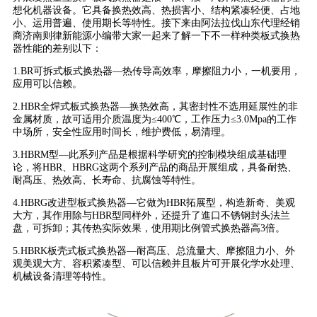
想化机器设备。它具备换热效高、热损害小、结构紧凑轻便、占地
小、运用普遍、使用期长等特性。接下来由阿法拉伐山东代理经销
商济南则律新能源小编带大家一起来了解一下不一样种类板式换热
器性能的差别以下：
1.BR可拆式板式换热器—热传导高效率，摩擦阻力小，一机要用，
应用可以信赖。
2.HBR全焊式板式换热器—换热效高，其密封性不选用延展性的非
金属材质，故可适用介质温度为≤400℃，工作压力≤3.0Mpa的工作
中场所，安全性应用时间长，维护费低，易清理。
3.HBRM型—此系列产品是根据科学研究的控制模块组成基础理
论，将HBR、HBRG这两个系列产品的商品开展组成，具备耐热、
耐髙压、热效高、长寿命、抗腐蚀等特性。
4.HBRG改进型板式换热器—它做为HBR拓展型，构造新奇、美观
大方，其作用除与HBR型同样外，还提升了進口不锈钢封头法兰
盘，可拆卸；其传热实际效果，使用期比例管式换热器高3倍。
5.HBRK板壳式板式换热器—耐髙压、总流量大、摩擦阻力小、外
观美观大方、容积紧凑型、可以信赖并且板片可开展化学水处理、
机械设备清理等特性。