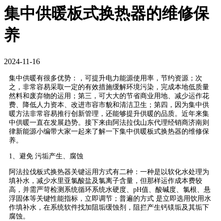
集中供暖板式换热器的维修保
养
2024-11-16
集中供暖有很多优势：，可提升电力能源使用率，节约资源；次
之，非常容易采取一定的有效措施缓解环境污染，完成本地低质量
然料和废弃物的运用；第三，可大大的节省商业用地、减少运作花
费、降低人力资本、改进市容市貌和清洁卫生；第四，因为集中供
暖方法非常容易推行创新管理，还能够提升供暖的品质。近年来集
中供暖一直在发展趋势。接下来由阿法拉伐山东代理经销商济南则
律新能源小编带大家一起来了解一下集中供暖板式换热器的维修保
养。
1、避免 污垢产生、腐蚀
阿法拉伐板式换热器关键运用方式有二种：一种是以软化水处理为
填补水，减少水里亚氯酸盐及氯离子含量，但那样运作成本费较
高，并需严苛检测系统循环系统水硬度、pH值、酸碱度、氯根、悬
浮固体等关键性能指标，立即调节；普遍的方式 是立即选用饮用水
作填补水，在系统软件找加阻垢缓蚀剂，阻拦产生钙镁垢及其垢下
腐蚀。