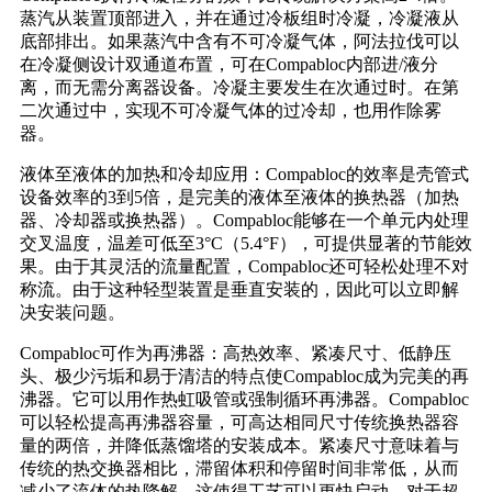
蒸汽从装置顶部进入，并在通过冷板组时冷凝，冷凝液从
底部排出。如果蒸汽中含有不可冷凝气体，阿法拉伐可以
在冷凝侧设计双通道布置，可在Compabloc内部进/液分
离，而无需分离器设备。冷凝主要发生在次通过时。在第
二次通过中，实现不可冷凝气体的过冷却，也用作除雾
器。
液体至液体的加热和冷却应用：Compabloc的效率是壳管式
设备效率的3到5倍，是完美的液体至液体的换热器（加热
器、冷却器或换热器）。Compabloc能够在一个单元内处理
交叉温度，温差可低至3°C（5.4°F），可提供显著的节能效
果。由于其灵活的流量配置，Compabloc还可轻松处理不对
称流。由于这种轻型装置是垂直安装的，因此可以立即解
决安装问题。
Compabloc可作为再沸器：高热效率、紧凑尺寸、低静压
头、极少污垢和易于清洁的特点使Compabloc成为完美的再
沸器。它可以用作热虹吸管或强制循环再沸器。Compabloc
可以轻松提高再沸器容量，可高达相同尺寸传统换热器容
量的两倍，并降低蒸馏塔的安装成本。紧凑尺寸意味着与
传统的热交换器相比，滞留体积和停留时间非常低，从而
减少了流体的热降解。这使得工艺可以更快启动，对于超